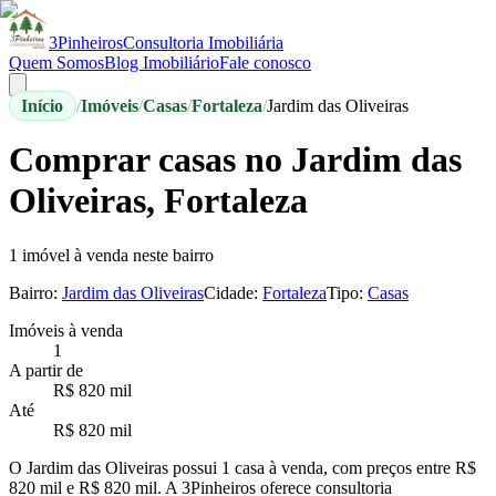
3Pinheiros
Consultoria Imobiliária
Quem Somos
Blog Imobiliário
Fale conosco
Início
/
Imóveis
/
Casas
/
Fortaleza
/
Jardim das Oliveiras
Comprar
casas
no
Jardim das
Oliveiras
,
Fortaleza
1
imóvel à venda
neste bairro
Bairro:
Jardim das Oliveiras
Cidade:
Fortaleza
Tipo:
Casas
Imóveis à venda
1
A partir de
R$ 820 mil
Até
R$ 820 mil
O Jardim das Oliveiras possui 1 casa à venda, com preços entre R$
820 mil e R$ 820 mil.
A 3Pinheiros oferece consultoria