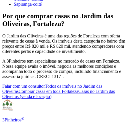
Sapiranga-coité
Por que comprar
casas
no
Jardim das
Oliveiras
,
Fortaleza
?
O
Jardim das Oliveiras
é uma das regiões de
Fortaleza
com oferta
relevante de
casas
à venda.
Os imóveis desta categoria no bairro têm
preços entre R$ 820 mil e R$ 820 mil, atendendo compradores com
diferentes perfis e capacidade de investimento.
A 3Pinheiros tem especialistas no mercado de
casas
em
Fortaleza
.
Nossa equipe avalia o imóvel, negocia as melhores condições e
acompanha todo o processo de compra, incluindo financiamento e
assessoria jurídica. CRECI 1317J.
Falar com um consultor
Todos os imóveis no
Jardim das
Oliveiras
Comprar
casas
em toda
Fortaleza
Casas
no
Jardim das
Oliveiras
(venda e locação)
®
3Pinheiros